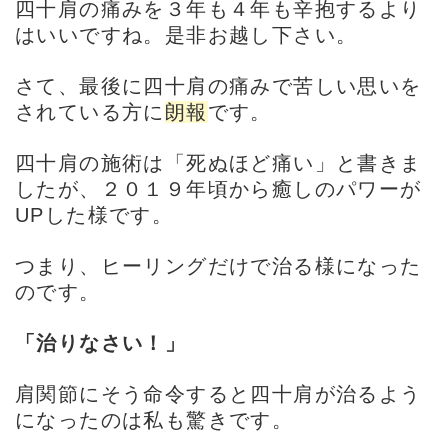
四十肩
の痛みを３年も４年も辛抱するより
はいいですね。是非お越し下さい。
さて、最後に
四十肩
の痛みで苦しい思いを
されている方に
朗報
です。
四十肩
の施術は「死ぬほど痛い」と書きま
したが、２０１９年頃から癒しのパワーが
UPした様です。
つまり、ヒーリングだけで治る様になった
のです。
「治りなさい！」
肩関節にそう命令すると
四十肩
が治るよう
になったのは私も驚きです。