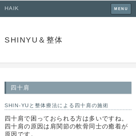
HAIK
Toggle
MENU
navigation
SHINYU＆整体
四十肩
SHIN-YUと
整体療法
による
四十肩
の施術
四十肩
で困っておられる方は多いですね。
四十肩
の原因は肩関節の軟骨同士の癒着が
原因です。