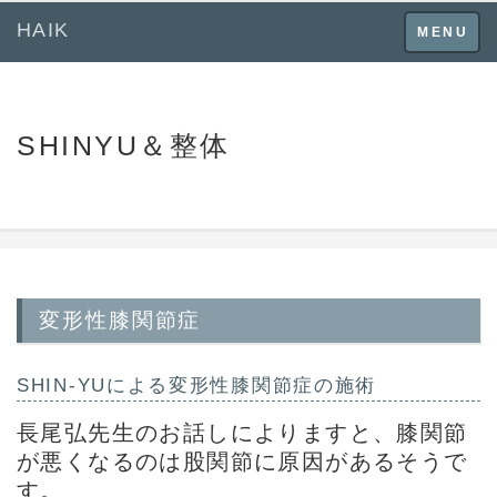
HAIK
Toggle
MENU
navigation
SHINYU＆整体
変形性膝関節症
SHIN-YUによる
変形性膝関節症
の施術
長尾弘先生のお話しによりますと、膝関節
が悪くなるのは股関節に原因があるそうで
す。